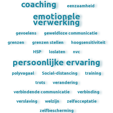
coaching
eenzaamheid
emotionele
verwerking
gevoelens
geweldloze communicatie
grenzen
grenzen stellen
hoogsensitiviteit
HSP
loslaten
nvc
persoonlijke ervaring
polyvagaal
Social-distancing
training
trots
verandering
verbindende communicatie
verbinding
verslaving
welzijn
zelfacceptatie
zelfbescherming