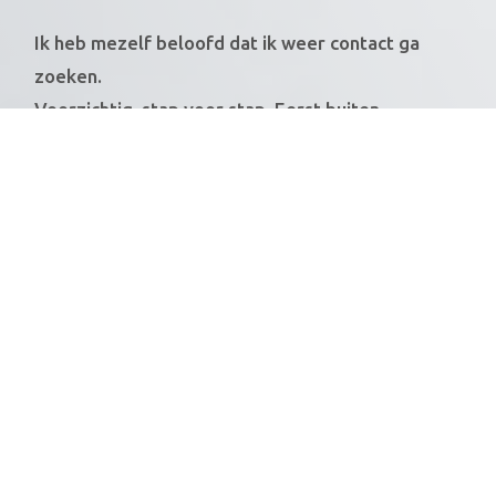
Ik heb mezelf beloofd dat ik weer contact ga
zoeken.
Voorzichtig, stap voor stap. Eerst buiten
wandelen en praten — op veilige afstand.
En als het weer wat losser mag, hoop ik dat ik
mensen kan uitnodigen voor thee, een goed
gesprek… misschien een bordspel.
Ik ben benieuwd hoe mijn verhaal bij jou
binnenkomt.
En ik ben ook benieuwd: wat doe jij om deze
lockdown door te komen?
Voel je vrij om jouw ervaringen te delen in de
reacties.