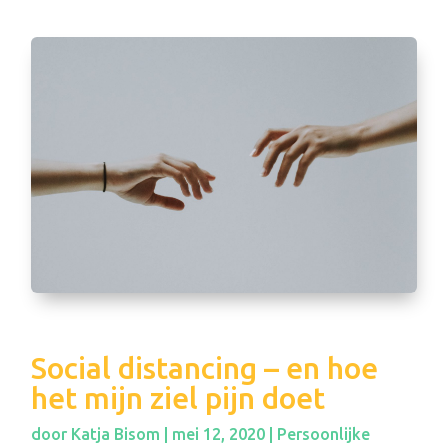
Social distancing – en hoe
het mijn ziel pijn doet
door
Katja Bisom
|
mei 12, 2020
|
Persoonlijke