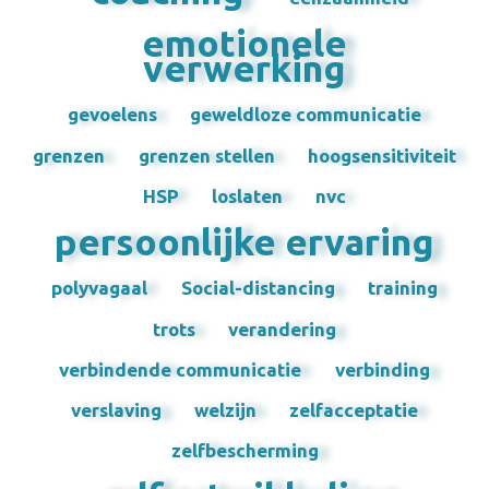
emotionele
verwerking
gevoelens
geweldloze communicatie
grenzen
grenzen stellen
hoogsensitiviteit
HSP
loslaten
nvc
persoonlijke ervaring
polyvagaal
Social-distancing
training
trots
verandering
verbindende communicatie
verbinding
verslaving
welzijn
zelfacceptatie
zelfbescherming